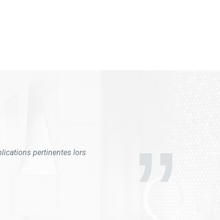
lications pertinentes lors
sse sans effort même les
ecommande à 100%