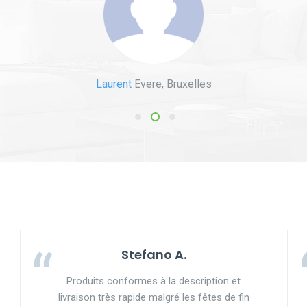
Andrei Christmas
Bruxelles
Karim N.
Laurent
Ixelles, Bruxelles
Evere, Bruxelles
1
2
3
Stefano A.
Produits conformes à la description et
livraison très rapide malgré les fêtes de fin