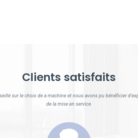
Clients
satisfaits
illé sur le choix de a machine et nous avons pu bénéficier d'exp
aissant, je n'ai jamais connu un produit aussi puissant ,il dégrai
Toujours de bon conseil et à l'écoute. Large gamme de produits.
sieurs semaines, je l'ai expérimenté chez une personne. Je le r
de la mise en service.