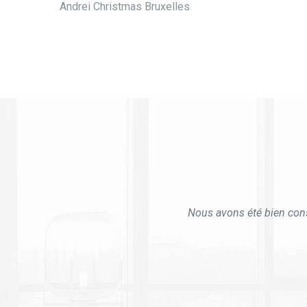
Andrei Christmas
Bruxelles
Nous avons été bien conse
J'ai pris le super dégr
graisses de plu